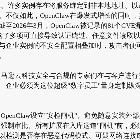
网上。许多实例存在将服务绑定到非本地地址、以ro
不仅如此，OpenClaw在爆发式增长的同时，
026年3月，OpenClaw被记录的81个CVE
包含了多项可直接导致认证绕过、任意文件读取
与企业实例的不安全配置相叠加时，攻击者便
。
胁，亚马逊云科技安全与合规的专家们在与客户进行
—企业必须为这位超级"数字员工"量身定制纵
OpenClaw设立"安检闸机"。避免随意安装外
库并强制审批。所有扩展在入库这道"闸机"前，必
，以检测是否存在恶意代码模式、可疑网络连接