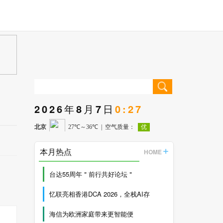
2026年8月7日
0:27
本月热点
HOME
台达55周年＂前行共好论坛＂
忆联亮相香港DCA 2026，全栈AI存
海信为欧洲家庭带来更智能便