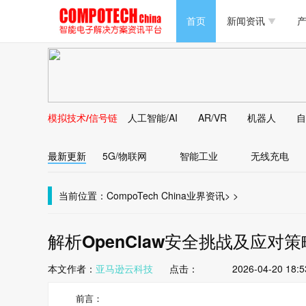
半导体/零组件
首页
新闻资讯
产
PC/周边
半导体/零组件
新能源
PC/周边
马达电机技术
模拟技术/信号链
人工智能/AI
AR/VR
机器人
自
新能源
大数据/云
最新更新
5G/物联网
智能工业
无线充电
马达电机技术
大数据/云
当前位置：
CompoTech China
业界资讯
>
>
解析OpenClaw安全挑战及应对策略
本文作者：
亚马逊云科技
点击：
2026-04-20 18:5
前言：