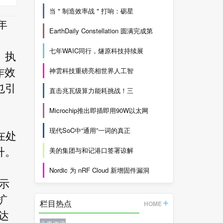
当＂制造效率战＂打响：砺星
年
EarthDaily Constellation 圆满完成第
星
七年WAIC同行，燧原科技持续展
、执
神雲科技重磅亮相世界人工智
作效
也引
直击兆瓦级算力能耗挑战！三
Microchip推出即插即用90W以太网
现代SoC中“通用”一词的真正
在处
美的集团与和记港口签署谅解
升。
Nordic 为 nRF Cloud 新增固件漏洞
提示
扩
栏目热点
HOME
达