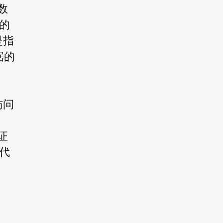
数
的
是指
据的
访问
证
代