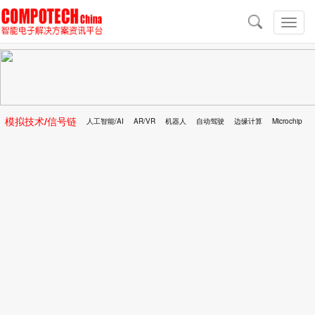
导
航
切
换
导
航
模拟技术/信号链
人工智能/AI
AR/VR
机器人
自动驾驶
边缘计算
Microchip
区块链
移动医疗