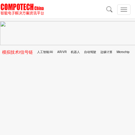
导
航
切
换
导
航
模拟技术/信号链
人工智能/AI
AR/VR
机器人
自动驾驶
边缘计算
Microchip
区块链
移动医疗