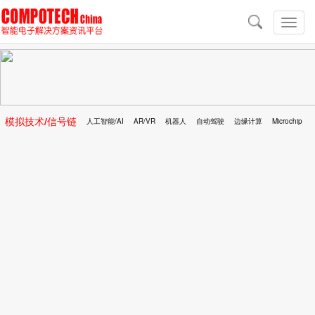
导
航
切
换
导
航
模拟技术/信号链
人工智能/AI
AR/VR
机器人
自动驾驶
边缘计算
Microchip
区块链
移动医疗