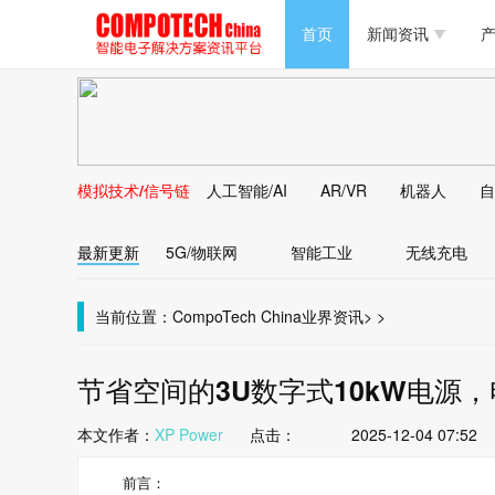
半导体/零组件
首页
新闻资讯
产
PC/周边
半导体/零组件
新能源
PC/周边
马达电机技术
模拟技术/信号链
人工智能/AI
AR/VR
机器人
自
新能源
大数据/云
最新更新
5G/物联网
智能工业
无线充电
马达电机技术
大数据/云
当前位置：
CompoTech China
业界资讯
>
>
节省空间的3U数字式10kW电源，电
本文作者：
XP Power
点击：
2025-12-04 07:52
前言：