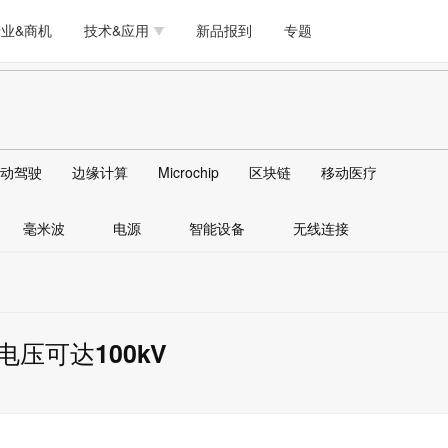
测试量测
模拟技术/时钟
通信/网络
5G/射频/微波
工艺/制造/材料
业&商机
技术&应用
新品报到
专题
软件/工具
存储
医疗电子
无线连接
LED
测试量测
模拟技术/时钟
通信/网络
5G/射频/微波
工艺/制造/材料
人工智能
安全
安防监控
汽车
可穿戴
软件/工具
存储
医疗电子
无线连接
LED
物联网
DLP
模拟技术/信号链
AI/人工智能
传感器技术
动驾驶
边缘计算
Microchip
区块链
移动医疗
人工智能
安全
安防监控
汽车
可穿戴
边缘计算
AR/VR/图像/3D
存储
电源技术/信号链
接口
毫米波
电源
智能设备
无线连接
物联网
DLP
模拟技术/信号链
AI/人工智能
传感器技术
边缘计算
AR/VR/图像/3D
存储
电源技术/信号链
接口
压可达100kV