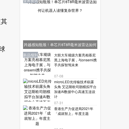
业界资讯
使其
跨越感知瓶颈！单芯片8T8R毫米波雷达如何
球
让机器人读懂复杂世界？
业界资讯
业界资讯
业界资讯
新品报到
新品报到
大联大车规级方案亮相慕尼
黑上海电子展，与onsemi携
手共探智驾未来
07-08
microLED光传输技术崭露
头角 艾迈斯欧司朗模拟平台
加速AI数据中心高速互连设
计
07-31
香港生产力促进局2021年
「成就智上」年度主题