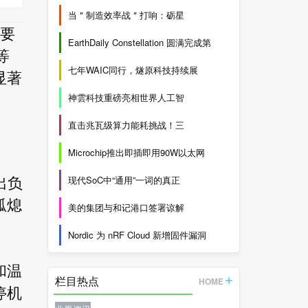
当＂制造效率战＂打响：砺星
需要
EarthDaily Constellation 圆满完成第
等
七年WAIC同行，燧原科技持续展
显著
神雲科技重磅亮相世界人工智
直击兆瓦级算力能耗挑战！三
Microchip推出即插即用90W以太网
现代SoC中“通用”一词的真正
出负
弧熄
美的集团与和记港口签署谅解
Nordic 为 nRF Cloud 新增固件漏洞
和温
栏目热点
HOME
停机