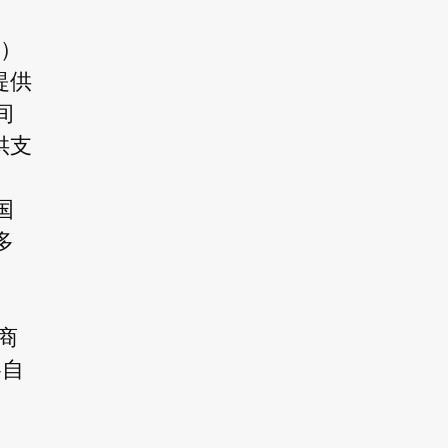
B）
提供
间
供支
国
多
商
各自