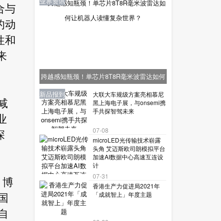
业界资讯
合与
的动
性和
来
跨越感知瓶颈！单芯片8T8R毫米波雷达如何
让机器人读懂复杂世界？
业界资讯
业界资讯
业界资讯
新品报到
新品报到
大联大车规级方案亮相慕尼
减
黑上海电子展，与onsemi携
手共探智驾未来
业
07-08
深
microLED光传输技术崭露
头角 艾迈斯欧司朗模拟平台
加速AI数据中心高速互连设
计
07-31
、博
香港生产力促进局2021年
「成就智上」年度主题
国
自