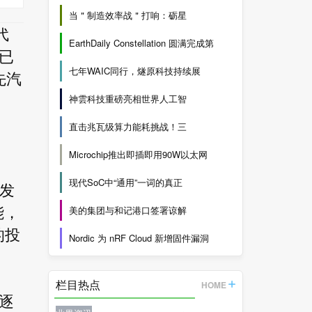
当＂制造效率战＂打响：砺星
代
EarthDaily Constellation 圆满完成第
已
七年WAIC同行，燧原科技持续展
先汽
神雲科技重磅亮相世界人工智
直击兆瓦级算力能耗挑战！三
Microchip推出即插即用90W以太网
现代SoC中“通用”一词的真正
开发
美的集团与和记港口签署谅解
能，
的投
Nordic 为 nRF Cloud 新增固件漏洞
栏目热点
HOME
逐