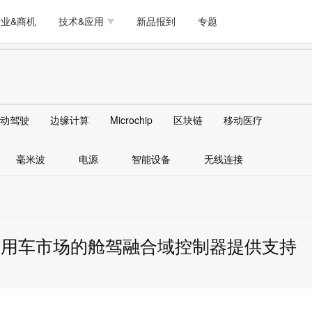
测试量测
模拟技术/时钟
通信/网络
5G/射频/微波
工艺/制造/材料
业&商机
技术&应用
新品报到
专题
软件/工具
存储
医疗电子
无线连接
LED
测试量测
模拟技术/时钟
通信/网络
5G/射频/微波
工艺/制造/材料
人工智能
安全
安防监控
汽车
可穿戴
软件/工具
存储
医疗电子
无线连接
LED
物联网
DLP
模拟技术/信号链
AI/人工智能
传感器技术
动驾驶
边缘计算
Microchip
区块链
移动医疗
人工智能
安全
安防监控
汽车
可穿戴
边缘计算
AR/VR/图像/3D
存储
电源技术/信号链
接口
毫米波
电源
智能设备
无线连接
物联网
DLP
模拟技术/信号链
AI/人工智能
传感器技术
边缘计算
AR/VR/图像/3D
存储
电源技术/信号链
接口
商用车市场的舱驾融合域控制器提供支持