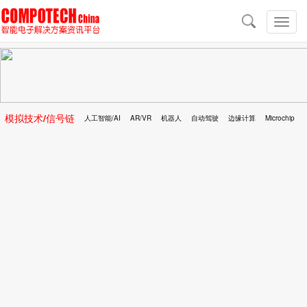
导
航
切
换
导
航
模拟技术/信号链
人工智能/AI
AR/VR
机器人
自动驾驶
边缘计算
Microchip
区块链
移动医疗