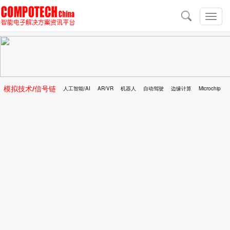
导
航
切
换
导
航
模拟技术/信号链
人工智能/AI
AR/VR
机器人
自动驾驶
边缘计算
Microchip
区块链
移动医疗