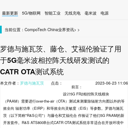
最新更新
5G/物联网
智能工业
无线充电
毫米波
电源
智能设备
无线连接
当前位置：
CompoTech China
业界资讯
>
>
罗德与施瓦茨、藤仓、艾福伦验证了用
于5G毫米波相控阵天线研发测试的
CATR OTA测试系统
本文作者：
罗德与施瓦茨
点击：
2023-06-23 11:06
前言：
设计5G FR2相控阵天线模块
（PAAM）需要进行over-the-air（OTA）测试来测量除辐射方向图以外的等
效全向 辐射功率（EIRP）和等效全向灵敏度（EIS）等参数。罗德与施瓦
茨（以下简称"R&S公司"）与藤仓和艾福伦合 作验证了他们5G PAAM的新
开发套件。R&S ATS800B台式CATR OTA测试系统非常适合在开放环境中