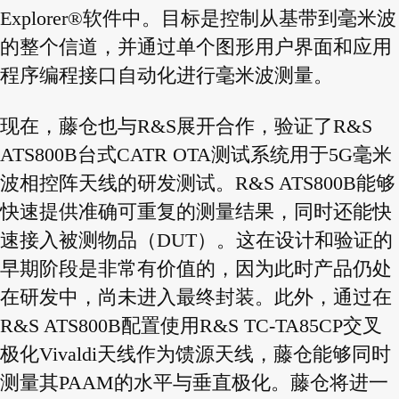
Explorer®软件中。目标是控
制从基带到毫米波
的整个信道，并通过单个图形用户界面和应用
程序编程接口自动化进行毫米波测量。
现在，藤仓也与R&S展开合作，验证了R&S
ATS800B台式CATR OTA测试系统用于5G毫米
波相控阵天线的研发测试。
R&S ATS800B能够
快速提供准确可重复的测量结果，同时还能快
速接入被测物品（DUT）。这在设计和验证的
早
期阶段是非常有价值的，因为此时产品仍处
在研发中，尚未进入最终封装。此外，通过在
R&S ATS800B配置使
用R&S TC-TA85CP交叉
极化Vivaldi天线作为馈源天线，藤仓能够同时
测量其PAAM的水平与垂直极化。藤仓将进
一