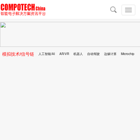
导
航
切
换
导
航
模拟技术/信号链
人工智能/AI
AR/VR
机器人
自动驾驶
边缘计算
Microchip
区块链
移动医疗