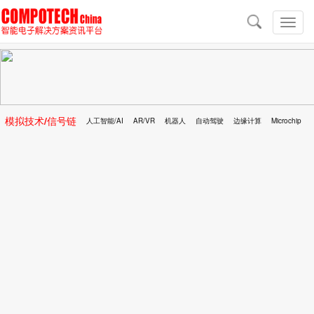
导
航
切
换
导
航
模拟技术/信号链
人工智能/AI
AR/VR
机器人
自动驾驶
边缘计算
Microchip
区块链
移动医疗