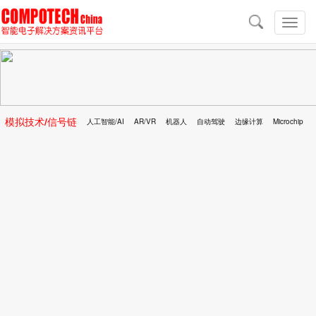
导
航
切
换
导
航
模拟技术/信号链
人工智能/AI
AR/VR
机器人
自动驾驶
边缘计算
Microchip
区块链
移动医疗