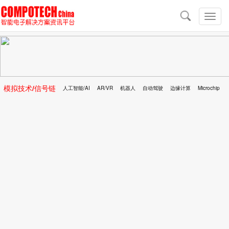
导
航
切
换
导
航
模拟技术/信号链
人工智能/AI
AR/VR
机器人
自动驾驶
边缘计算
Microchip
区块链
移动医疗