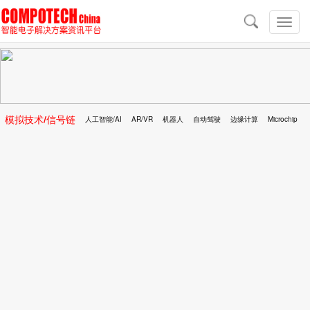
导
航
切
换
导
航
模拟技术/信号链
人工智能/AI
AR/VR
机器人
自动驾驶
边缘计算
Microchip
区块链
移动医疗