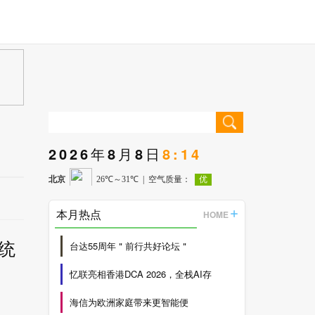
2026年8月8日
8:14
本月热点
HOME
统
台达55周年＂前行共好论坛＂
忆联亮相香港DCA 2026，全栈AI存
海信为欧洲家庭带来更智能便