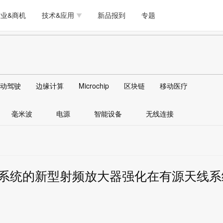
测试量测
模拟技术/时钟
通信/网络
5G/射频/微波
工艺/制造/材料
业&商机
技术&应用
新品报到
专题
软件/工具
存储
医疗电子
无线连接
LED
测试量测
模拟技术/时钟
通信/网络
5G/射频/微波
工艺/制造/材料
人工智能
安全
安防监控
汽车
可穿戴
软件/工具
存储
医疗电子
无线连接
LED
物联网
DLP
模拟技术/信号链
AI/人工智能
传感器技术
动驾驶
边缘计算
Microchip
区块链
移动医疗
人工智能
安全
安防监控
汽车
可穿戴
边缘计算
AR/VR/图像/3D
存储
电源技术/信号链
接口
毫米波
电源
智能设备
无线连接
物联网
DLP
模拟技术/信号链
AI/人工智能
传感器技术
边缘计算
AR/VR/图像/3D
存储
电源技术/信号链
接口
施系统的新型射频放大器强化在有源天线系