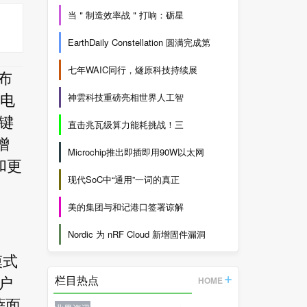
当＂制造效率战＂打响：砺星
EarthDaily Constellation 圆满完成第
七年WAIC同行，燧原科技持续展
布
神雲科技重磅亮相世界人工智
态电
关键
直击兆瓦级算力能耗挑战！三
增
Microchip推出即插即用90W以太网
和更
现代SoC中“通用”一词的真正
美的集团与和记港口签署谅解
Nordic 为 nRF Cloud 新增固件漏洞
模式
栏目热点
HOME
户
萨面