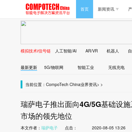
半导体/零组件
首页
新闻资讯
产
PC/周边
半导体/零组件
新能源
PC/周边
马达电机技术
模拟技术/信号链
人工智能/AI
AR/VR
机器人
自
新能源
大数据/云
最新更新
5G/物联网
智能工业
无线充电
马达电机技术
大数据/云
当前位置：
CompoTech China
业界资讯
>
>
瑞萨电子推出面向4G/5G基础设
市场的领先地位
本文作者：
瑞萨电子
点击：
2020-08-05 13:26