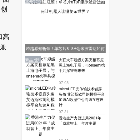
业界资讯
的创
和高
的兼
跨越感知瓶颈！单芯片8T8R毫米波雷达如何
让机器人读懂复杂世界？
业界资讯
业界资讯
业界资讯
新品报到
新品报到
大联大车规级方案亮相慕尼
黑上海电子展，与onsemi携
手共探智驾未来
07-08
microLED光传输技术崭露
头角 艾迈斯欧司朗模拟平台
加速AI数据中心高速互连设
计
07-31
香港生产力促进局2021年
「成就智上」年度主题