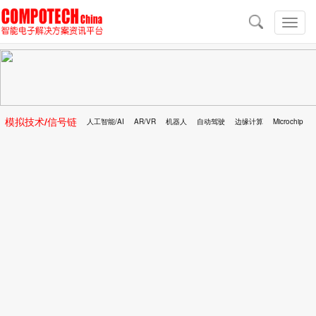
导
航
切
换
导
航
模拟技术/信号链
人工智能/AI
AR/VR
机器人
自动驾驶
边缘计算
Microchip
区块链
移动医疗