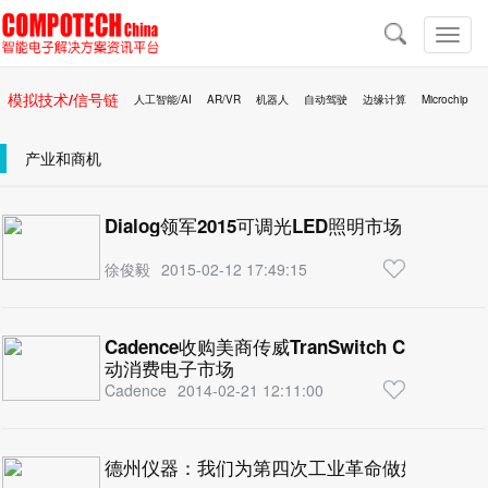
导
航
切
换
导
模拟技术/信号链
人工智能/AI
AR/VR
机器人
自动驾驶
边缘计算
Microchip
航
区块链
移动医疗
产业和商机
Dialog领军2015可调光LED照明市场
徐俊毅
2015-02-12 17:49:15
Cadence收购美商传威TranSwitch Corp
动消费电子市场
Cadence
2014-02-21 12:11:00
德州仪器：我们为第四次工业革命做好了准备