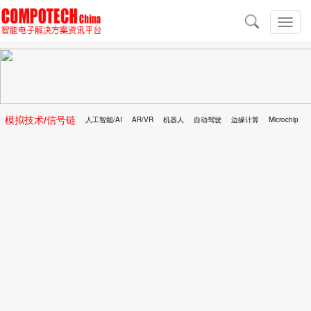
导
航
切
换
导
航
模拟技术/信号链
人工智能/AI
AR/VR
机器人
自动驾驶
边缘计算
Microchip
区块链
移动医疗