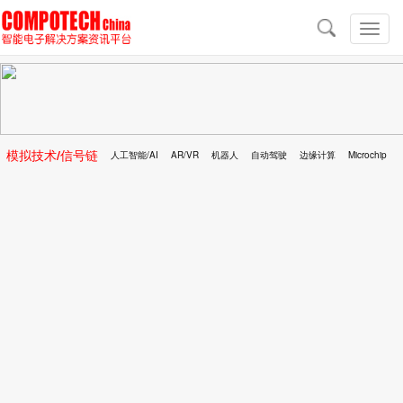
导
航
切
换
导
航
模拟技术/信号链
人工智能/AI
AR/VR
机器人
自动驾驶
边缘计算
Microchip
区块链
移动医疗