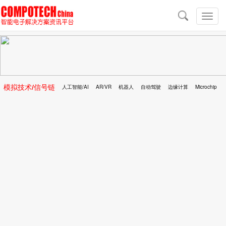
导
航
切
换
导
航
模拟技术/信号链
人工智能/AI
AR/VR
机器人
自动驾驶
边缘计算
Microchip
区块链
移动医疗