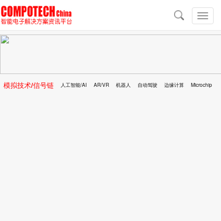
导
航
切
换
导
航
模拟技术/信号链
人工智能/AI
AR/VR
机器人
自动驾驶
边缘计算
Microchip
区块链
移动医疗