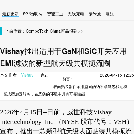
最新更新
5G/物联网
智能工业
无线充电
毫米波
电源
智能设备
无线连接
当前位置：
CompoTech China
新品报到
>
>
Vishay推出适用于GaN和SiC开关应用
EMI滤波的新型航天级共模扼流圈
本文作者：
Vishay
点击：
2026-04-15 12:25
前言：
表面贴装器件采用坚固的纳米晶磁芯和过模
塑成型加固结构，在恶劣的环境中具有可靠性能
2026年4月15日--日前，威世科技Vishay
Intertechnology, Inc.（NYSE 股市代号：VSH）
宣布，推出一款新型航天级表面贴装共模扼流