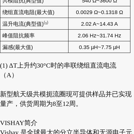
共模阻抗
(
典型值
)
540 Ω~3600 Ω
绕组直流电阻
(
最大值
)
0.0029 Ω~0.1318 Ω
(
)
温升电流
(
典型值
)
¹
2.02 A~14.43 A
峰
值阻抗频率
2.06 Hz
~31.74 Hz
漏感
(
最大值
)
0.35
µH~7.75 µH
(1) ΔT上升约30°C时的串联绕组直流电流
（A）
新型航天级共模扼流圈现可提供样品并已实现
量产，供货周期为8至12周。
VISHAY简介
Vishay 是全球最大的分立半导体和无源电子元