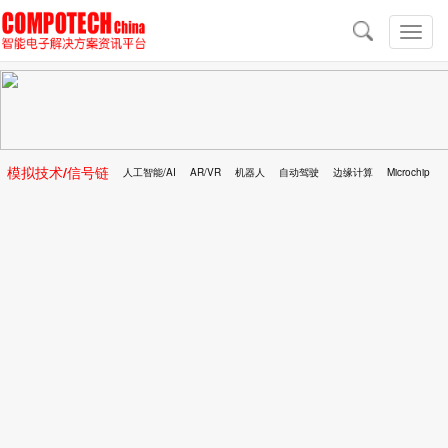
导
航
切
换
导
航
模拟技术/信号链
人工智能/AI
AR/VR
机器人
自动驾驶
边缘计算
Microchip
区块链
移动医疗