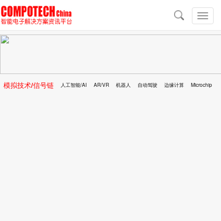
导
航
切
换
导
航
模拟技术/信号链
人工智能/AI
AR/VR
机器人
自动驾驶
边缘计算
Microchip
区块链
移动医疗