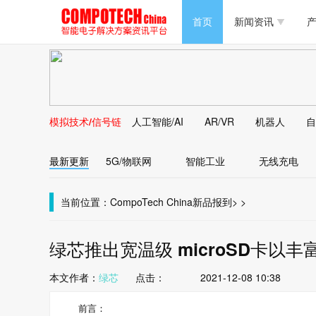
半导体/零组件
首页
新闻资讯
产
PC/周边
半导体/零组件
新能源
PC/周边
马达电机技术
模拟技术/信号链
人工智能/AI
AR/VR
机器人
自
新能源
大数据/云
最新更新
5G/物联网
智能工业
无线充电
马达电机技术
大数据/云
当前位置：
CompoTech China
新品报到
>
>
绿芯推出宽温级 microSD卡以丰富其
本文作者：
绿芯
点击：
2021-12-08 10:38
前言：