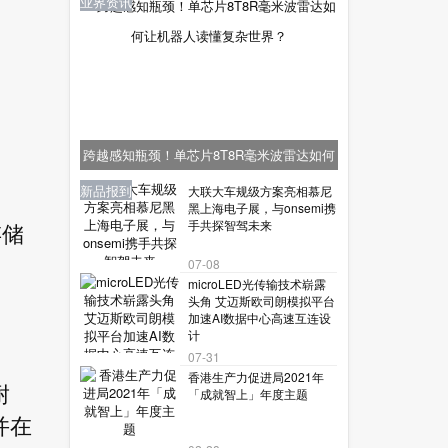
业界资讯
跨越感知瓶颈！单芯片8T8R毫米波雷达如何
让机器人读懂复杂世界？
业界资讯
业界资讯
业界资讯
新品报到
新品报到
大联大车规级方案亮相慕尼
黑上海电子展，与onsemi携
手共探智驾未来
存储
07-08
microLED光传输技术崭露
头角 艾迈斯欧司朗模拟平台
加速AI数据中心高速互连设
计
07-31
香港生产力促进局2021年
耐
「成就智上」年度主题
并在