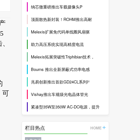
纳芯微重磅推出车载摄像头P
顶面散热新封装！ROHM推出高耐
该产
Melexis扩展免代码单线圈风扇驱
5
击、
助力高压系统实现高精度电流
Melexis拓展突破性Triphibian技术，
Bourns 推出全新屏蔽式功率电感
兆易创新推出首款GD24CL系列I²
的
、可
Vishay推出车规级光电晶体管光
紧凑型35W至350W AC-DC电源，提升
栏目热点
HOME