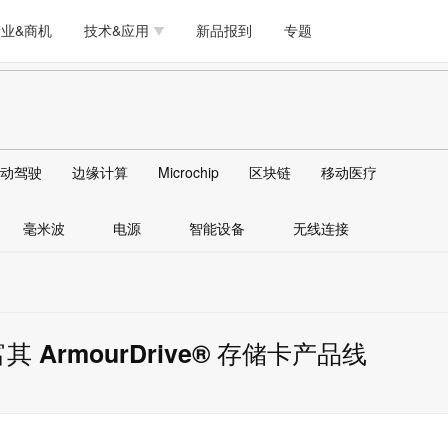
测试量测
模拟技术/时钟
通信/网络
5G/射频/微波
工艺/制造/材料
业&商机
技术&应用
新品报到
专题
软件/工具
存储
医疗电子
无线连接
LED
测试量测
模拟技术/时钟
通信/网络
5G/射频/微波
工艺/制造/材料
人工智能
安全
安防监控
汽车
可穿戴
软件/工具
存储
医疗电子
无线连接
LED
物联网
DLP
模拟技术/信号链
AI/人工智能
传感器技术
动驾驶
边缘计算
Microchip
区块链
移动医疗
人工智能
安全
安防监控
汽车
可穿戴
边缘计算
AR/VR/图像/3D
存储
电源技术/信号链
接口
毫米波
电源
智能设备
无线连接
物联网
DLP
模拟技术/信号链
AI/人工智能
传感器技术
边缘计算
AR/VR/图像/3D
存储
电源技术/信号链
接口
 ArmourDrive® 存储卡产品线