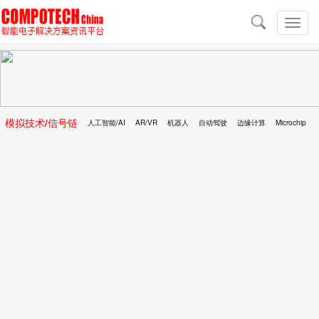
导
航
切
换
导
航
模拟技术/信号链
人工智能/AI
AR/VR
机器人
自动驾驶
边缘计算
Microchip
区块链
移动医疗