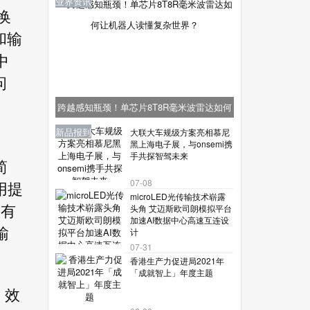
业界资讯
换
和输
中
问
跨越感知瓶颈！单芯片8T8R毫米波雷达如何
让机器人读懂复杂世界？
业界资讯
业界资讯
业界资讯
新品报到
新品报到
大联大车规级方案亮相慕尼
黑上海电子展，与onsemi携
手共探智驾未来
简
07-08
用提
microLED光传输技术崭露
头角 艾迈斯欧司朗模拟平台
拥有
加速AI数据中心高速互连设
输
计
07-31
香港生产力促进局2021年
「成就智上」年度主题
，效