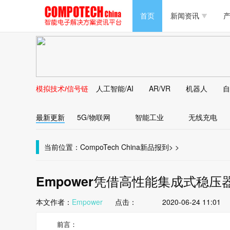
半导体/零组件
首页
新闻资讯
产
PC/周边
半导体/零组件
新能源
PC/周边
马达电机技术
模拟技术/信号链
人工智能/AI
AR/VR
机器人
自
新能源
大数据/云
最新更新
5G/物联网
智能工业
无线充电
马达电机技术
大数据/云
当前位置：
CompoTech China
新品报到
>
>
Empower凭借高性能集成式稳
本文作者：
Empower
点击：
2020-06-24 11:01
前言：