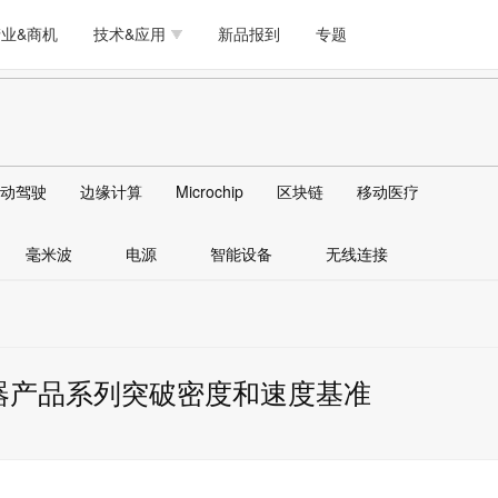
测试量测
模拟技术/时钟
通信/网络
5G/射频/微波
工艺/制造/材料
业&商机
技术&应用
新品报到
专题
软件/工具
存储
医疗电子
无线连接
LED
测试量测
模拟技术/时钟
通信/网络
5G/射频/微波
工艺/制造/材料
人工智能
安全
安防监控
汽车
可穿戴
软件/工具
存储
医疗电子
无线连接
LED
物联网
DLP
模拟技术/信号链
AI/人工智能
传感器技术
动驾驶
边缘计算
Microchip
区块链
移动医疗
人工智能
安全
安防监控
汽车
可穿戴
边缘计算
AR/VR/图像/3D
存储
电源技术/信号链
接口
毫米波
电源
智能设备
无线连接
物联网
DLP
模拟技术/信号链
AI/人工智能
传感器技术
边缘计算
AR/VR/图像/3D
存储
电源技术/信号链
接口
压器产品系列突破密度和速度基准