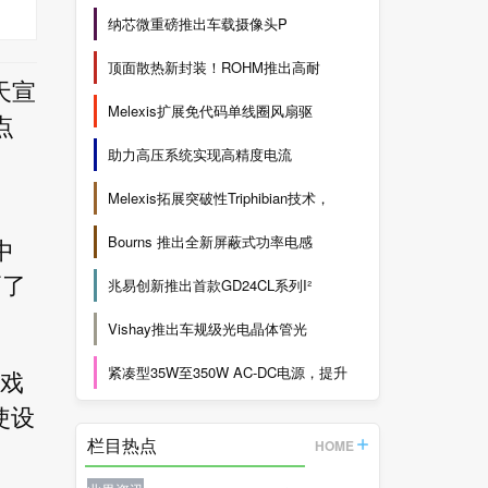
纳芯微重磅推出车载摄像头P
顶面散热新封装！ROHM推出高耐
今天宣
Melexis扩展免代码单线圈风扇驱
点
助力高压系统实现高精度电流
Melexis拓展突破性Triphibian技术，
Bourns 推出全新屏蔽式功率电感
中
高了
兆易创新推出首款GD24CL系列I²
Vishay推出车规级光电晶体管光
紧凑型35W至350W AC-DC电源，提升
游戏
使设
栏目热点
HOME