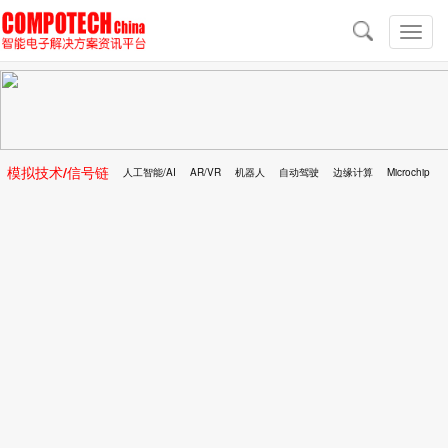
导
航
切
换
导
航
模拟技术/信号链
人工智能/AI
AR/VR
机器人
自动驾驶
边缘计算
Microchip
区块链
移动医疗