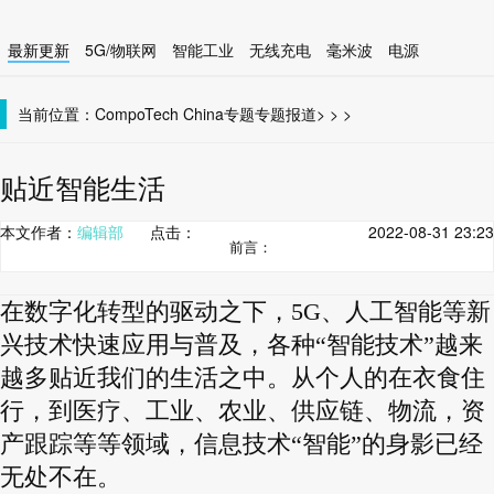
最新更新
5G/物联网
智能工业
无线充电
毫米波
电源
智能设备
无线连接
当前位置：
CompoTech China
专题
专题报道
>
>
>
贴近智能生活
本文作者：
编辑部
点击：
2022-08-31 23:23
前言：
在数字化转型的驱动之下，
5G
、人工智能等新
兴技术快速应用与普及，各种
“
智能技术
”
越来
越多贴近我们的生活之中。从个人的在衣食住
行，到医疗、工业、农业、供应链、物流，资
产跟踪等等领域，信息技术
“
智能
”
的身影已经
无处不在。