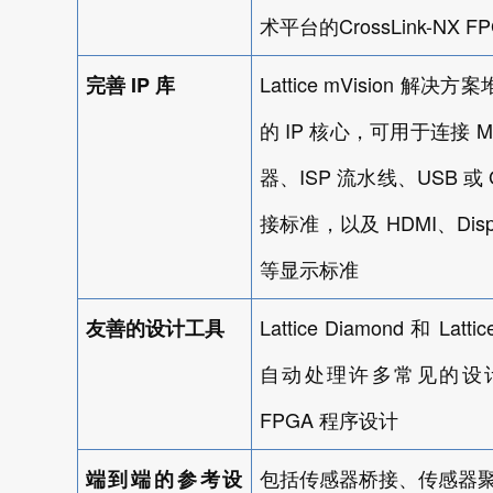
CrossLink-NX F
术平台的
Lattice mVision
IP
完善
库
解决方案
IP
M
的
核心，可用于连接
ISP
USB
器、
流水线、
或
HDMI
Dis
接标准，以及
、
等显示标准
Lattice Diamond
Lattic
友善的设计工具
和
自动处理许多常见的设
FPGA
程序设计
端到端的参考设
包括传感器桥接、传感器