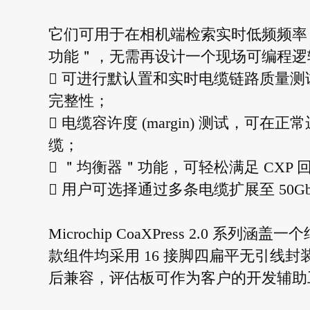
它们可用于在相机端检索实时低频频率
功能＂，无需再设计一个现场可编程逻辑门

可进行默认置和实时电缆链路质量测
完整性；

电缆容许度 (margin) 测试，
缆；

＂均衡器＂功能，可轻松满足 CXP 

用户可选择通过多条电缆扩展至 50Gb
Microchip CoaXPress 2.0
款组件均采用 16 接脚四扁平无引线封装，与 M
后兼容，评估板可作为客户的开发辅助