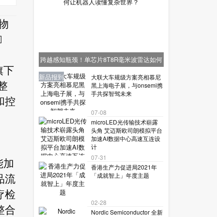
物

跨越感知瓶颈！单芯片8T8R毫米波雷达如何
旗下
让机器人读懂复杂世界？
业界资讯
业界资讯
业界资讯
新品报到
新品报到
大联大车规级方案亮相慕尼
整
黑上海电子展，与onsemi携
手共探智驾未来
和控
07-08
microLED光传输技术崭露
头角 艾迈斯欧司朗模拟平台
加速AI数据中心高速互连设
计
07-31
能加
香港生产力促进局2021年
「成就智上」年度主题
品流
疗检
02-28
整合
Nordic Semiconductor 全新