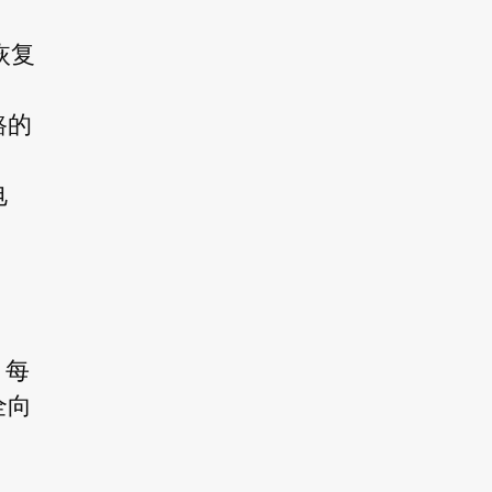
恢复
：
路的
电
，每
全向