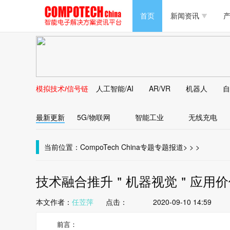
半导体/零组件
首页
新闻资讯
产
PC/周边
半导体/零组件
新能源
PC/周边
马达电机技术
模拟技术/信号链
人工智能/AI
AR/VR
机器人
自
新能源
大数据/云
最新更新
5G/物联网
智能工业
无线充电
马达电机技术
大数据/云
当前位置：
CompoTech China
专题
专题报道
>
>
>
技术融合推升＂机器视觉＂应用价
本文作者：
任苙萍
点击：
2020-09-10 14:59
前言：