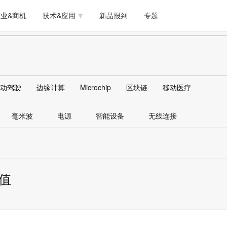
测试量测
模拟技术/时钟
通信/网络
5G/射频/微波
工艺/制造/材料
业&商机
技术&应用
新品报到
专题
软件/工具
存储
医疗电子
无线连接
LED
测试量测
模拟技术/时钟
通信/网络
5G/射频/微波
工艺/制造/材料
人工智能
安全
安防监控
汽车
可穿戴
软件/工具
存储
医疗电子
无线连接
LED
物联网
DLP
模拟技术/信号链
AI/人工智能
传感器技术
动驾驶
边缘计算
Microchip
区块链
移动医疗
人工智能
安全
安防监控
汽车
可穿戴
边缘计算
AR/VR/图像/3D
存储
电源技术/信号链
接口
毫米波
电源
智能设备
无线连接
物联网
DLP
模拟技术/信号链
AI/人工智能
传感器技术
边缘计算
AR/VR/图像/3D
存储
电源技术/信号链
接口
值