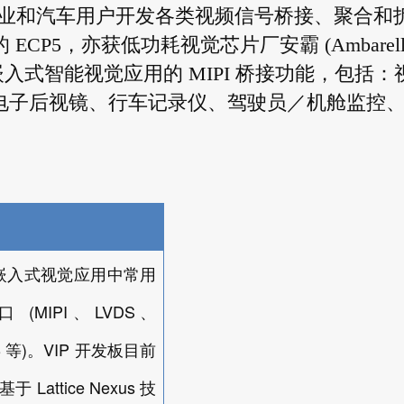
业和汽车用户开发各类视频信号桥接、聚合和
 ECP5，亦获低功耗视觉芯片厂安霸 (Ambarell
各种嵌入式智能视觉应用的 MIPI 桥接功能，包括：
)、电子后视镜、行车记录仪、驾驶员／机舱监控
嵌入式视觉应用中常用
(MIPI
LVDS
口
、
、
B
)
VIP
等
。
开发板目前
Lattice Nexus
基于
技