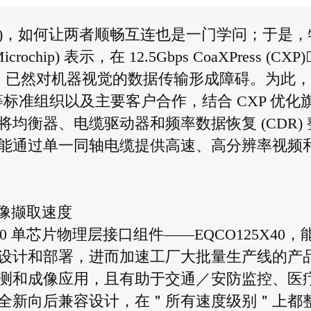
理器)，如何让两者顺畅互连也是一门学问；于是，
p) 表示，在 12.5Gbps CoaXPress (CXP)
取＂已然对机器视觉的数据传输形成障碍。为此，
IA) 等标准组织以及主要客户合作，结合 CXP 优化
均衡器、电缆驱动器和频率数据恢复 (CDR) 
能通过单一同轴电缆提供高速、高分辨率视频
速影像撷取速度
CXP) 2.0 单芯片物理层接口组件——EQCO125X40，
设计和部署，进而加速工厂大批量生产线的产
测和成像应用，且有助于交通／安防监控、医
全新向后兼容设计，在＂所有速度级别＂上都