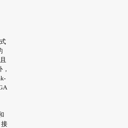
式
的
，且
外，
k-
GA
和
 接