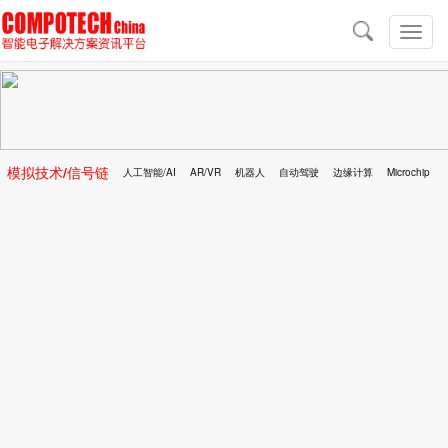
导
航
切
换
导
航
模拟技术/信号链
人工智能/AI
AR/VR
机器人
自动驾驶
边缘计算
Microchip
区块链
移动医疗