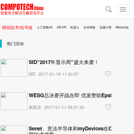
导
航
切
换
导
模拟技术/信号链
人工智能/AI
AR/VR
机器人
自动驾驶
边缘计算
Microchip
航
区块链
移动医疗
热门活动
SID“2017年显示周”盛大来袭！
SID
2017-01-18 11:40:27
WESG总决赛开战在即 优派赞助Epsilon战队
易美济
2017-01-11 08:21:20
Senet、意法半导体和myDevices在CES 2