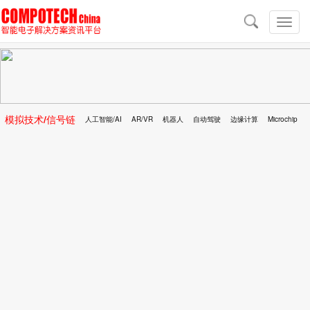
导
航
切
换
导
航
模拟技术/信号链
人工智能/AI
AR/VR
机器人
自动驾驶
边缘计算
Microchip
区块链
移动医疗