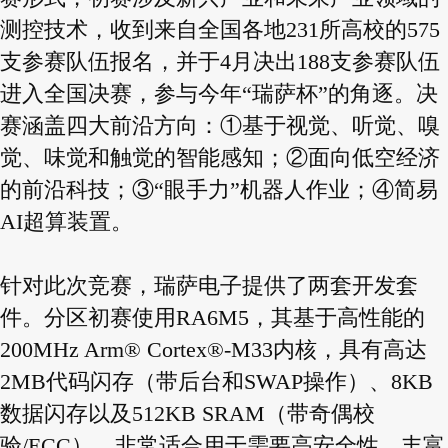
测控技术，收到来自全国各地231所高校的575
支参赛队伍报名，并于4月决出188支参赛队伍
进入全国决赛，参与今年“瑞萨杯”的角逐。决
赛涵盖四大前沿方向：①基于视觉、听觉、嗅
觉、味觉和触觉的智能感知；②面向低空经济
的前沿科技；③“眼手力”机器人作业；④简易
AI超算装置。
针对此次竞赛，瑞萨电子提供了两套开发套
件。分区初赛使用RA6M5，其基于高性能的
200MHz Arm® Cortex®-M33内核，具有高达
2MB代码闪存（带后台和SWAP操作）、8KB
数据闪存以及512KB SRAM（带奇偶校
验/ECC），非常适合用于需要高安全性、丰富