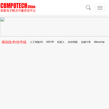
导
航
切
换
导
航
模拟技术/信号链
人工智能/AI
AR/VR
机器人
自动驾驶
边缘计算
Microchip
区块链
移动医疗