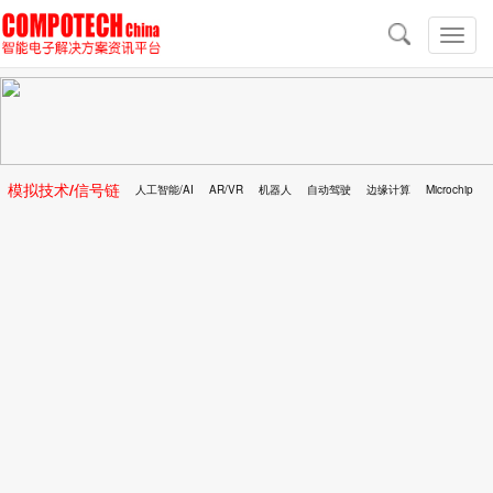
导
航
切
换
导
航
模拟技术/信号链
人工智能/AI
AR/VR
机器人
自动驾驶
边缘计算
Microchip
区块链
移动医疗