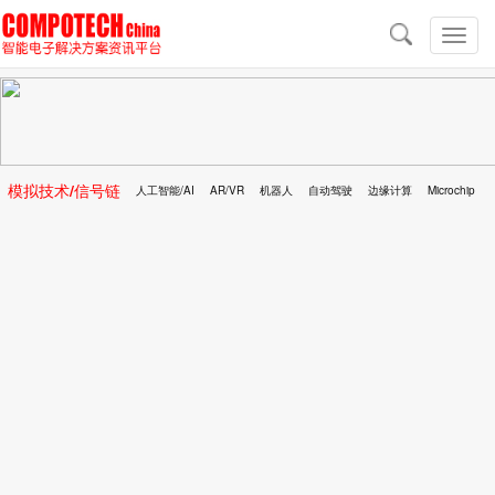
导
航
切
换
导
航
模拟技术/信号链
人工智能/AI
AR/VR
机器人
自动驾驶
边缘计算
Microchip
区块链
移动医疗