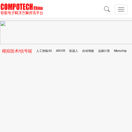
导
航
切
换
导
航
模拟技术/信号链
人工智能/AI
AR/VR
机器人
自动驾驶
边缘计算
Microchip
区块链
移动医疗