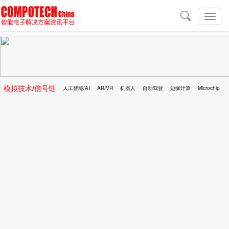
导
航
切
换
导
航
模拟技术/信号链
人工智能/AI
AR/VR
机器人
自动驾驶
边缘计算
Microchip
区块链
移动医疗