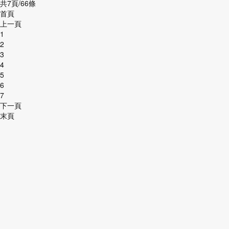
共7頁/66條
首頁
上一頁
1
2
3
4
5
6
7
下一頁
末頁