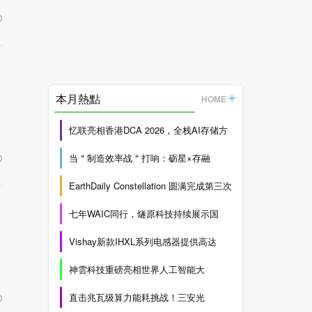
本月熱點
HOME
忆联亮相香港DCA 2026，全栈AI存储方
当＂制造效率战＂打响：砺星×存融
EarthDaily Constellation 圆满完成第三次
七年WAIC同行，燧原科技持续展示国
Vishay新款IHXL系列电感器提供高达
神雲科技重磅亮相世界人工智能大
直击兆瓦级算力能耗挑战！三安光