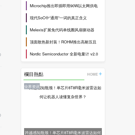
Microchip推出即插即用90W以太网供电
现代SoC中“通用”一词的真正含义
Melexis扩展免代码单线圈风扇驱动器
顶面散热新封装！ROHM推出高耐压且
Nordic Semiconductor 全新电量计 v2.0
现
欄目熱點
HOME
业界资讯
跨越感知瓶颈！单芯片8T8R毫米波雷达如何