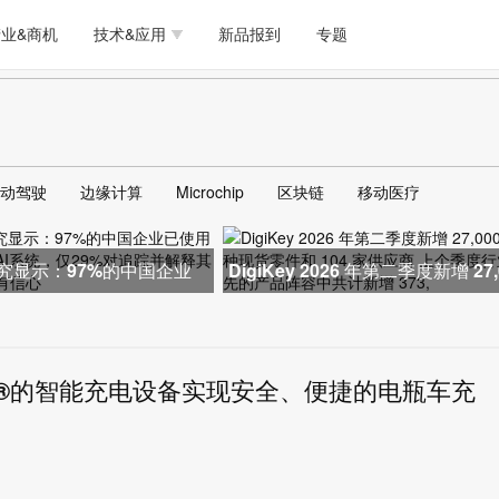
测试量测
模拟技术/时钟
通信/网络
5G/射频/微波
工艺/制造/材料
业&商机
技术&应用
新品报到
专题
软件/工具
存储
医疗电子
无线连接
LED
测试量测
模拟技术/时钟
通信/网络
5G/射频/微波
工艺/制造/材料
人工智能
安全
安防监控
汽车
可穿戴
软件/工具
存储
医疗电子
无线连接
LED
物联网
DLP
模拟技术/信号链
AI/人工智能
传感器技术
动驾驶
边缘计算
Microchip
区块链
移动医疗
人工智能
安全
安防监控
汽车
可穿戴
边缘计算
AR/VR/图像/3D
存储
电源技术/信号链
接口
物联网
DLP
模拟技术/信号链
AI/人工智能
传感器技术
研究显示：97%的中国企业
DigiKey 2026 年第二季度新增 27,
用多环节AI系统，仅2
多种现货零件和 104 家供应商
边缘计算
AR/VR/图像/3D
存储
电源技术/信号链
接口
a®的智能充电设备实现安全、便捷的电瓶车充