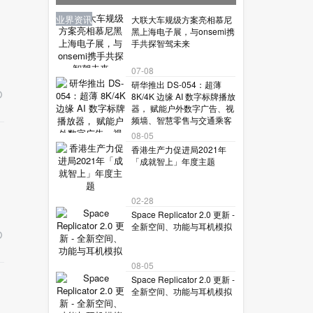
让机器人读懂复杂世界？
业界资讯
新品报到
业界资讯
业界资讯
业界资讯
大联大车规级方案亮相慕尼
黑上海电子展，与onsemi携
手共探智驾未来
07-08
研华推出 DS-054：超薄
8K/4K 边缘 AI 数字标牌播放
器， 赋能户外数字广告、视
频墙、智慧零售与交通乘客
信息系
08-05
香港生产力促进局2021年
「成就智上」年度主题
02-28
Space Replicator 2.0 更新 -
全新空间、功能与耳机模拟
08-05
Space Replicator 2.0 更新 -
全新空间、功能与耳机模拟