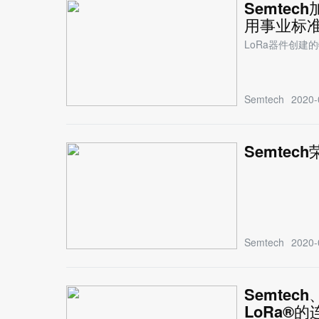
Semtec
用事业标
LoRa器件创建
Semtech
2020-
Semte
Semtech
2020-
Semtec
LoRa®