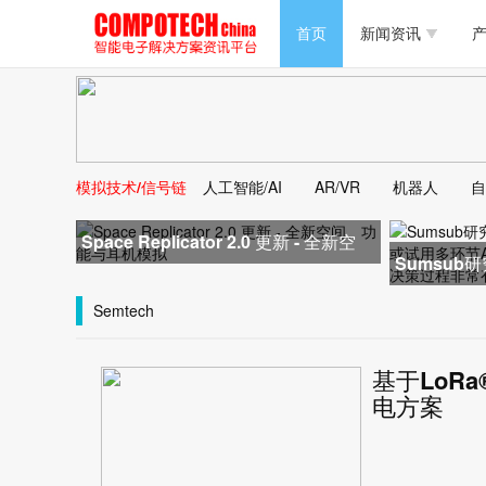
半导体/零组件
首页
新闻资讯
产
PC/周边
半导体/零组件
新能源
PC/周边
马达电机技术
模拟技术/信号链
人工智能/AI
AR/VR
机器人
自
新能源
大数据/云
Space Replicator 2.0 更新 - 全新空
马达电机技术
Sumsub
间、功能与耳机模拟
已使用或试
大数据/云
Semtech
基于LoR
电方案