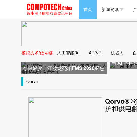
半导体/零组件
首页
新闻资讯
产
PC/周边
半导体/零组件
新能源
PC/周边
马达电机技术
模拟技术/信号链
人工智能/AI
AR/VR
机器人
自
新能源
当 AI 不
大数据/云
存储聚变：江波龙亮相FMS 2026聚焦
马达电机技术
三大端侧AI场景综合应用
Qorvo
大数据/云
Qorvo®
护和供电