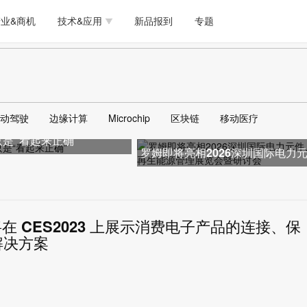
测试量测
模拟技术/时钟
通信/网络
5G/射频/微波
工艺/制造/材料
业&商机
技术&应用
新品报到
专题
软件/工具
存储
医疗电子
无线连接
LED
测试量测
模拟技术/时钟
通信/网络
5G/射频/微波
工艺/制造/材料
人工智能
安全
安防监控
汽车
可穿戴
软件/工具
存储
医疗电子
无线连接
LED
物联网
DLP
模拟技术/信号链
AI/人工智能
传感器技术
动驾驶
边缘计算
Microchip
区块链
移动医疗
人工智能
安全
安防监控
汽车
可穿戴
再只是“看起来正确”
边缘计算
AR/VR/图像/3D
存储
电源技术/信号链
接口
罗姆即将亮相2026深圳国际电力
物联网
DLP
模拟技术/信号链
AI/人工智能
传感器技术
件、可再生能源管理展览会暨研
边缘计算
AR/VR/图像/3D
存储
电源技术/信号链
接口
 将在 CES2023 上展示消费电子产品的连接、保
解决方案