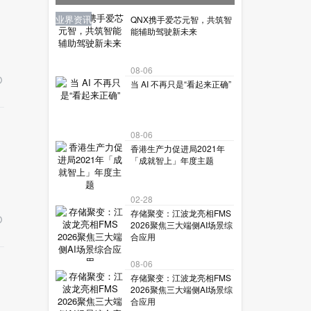
让机器人读懂复杂世界？
业界资讯
业界资讯
业界资讯
业界资讯
业界资讯
QNX携手爱芯元智，共筑智
能辅助驾驶新未来
08-06
当 AI 不再只是“看起来正确”
08-06
香港生产力促进局2021年
「成就智上」年度主题
02-28
存储聚变：江波龙亮相FMS
2026聚焦三大端侧AI场景综
合应用
08-06
存储聚变：江波龙亮相FMS
2026聚焦三大端侧AI场景综
合应用