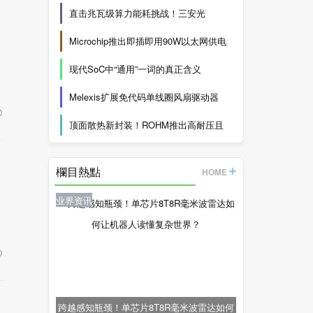
直击兆瓦级算力能耗挑战！三安光
Microchip推出即插即用90W以太网供电
现代SoC中“通用”一词的真正含义
Melexis扩展免代码单线圈风扇驱动器
顶面散热新封装！ROHM推出高耐压且
欄目熱點
HOME
业界资讯
跨越感知瓶颈！单芯片8T8R毫米波雷达如何