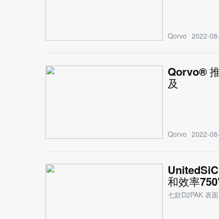
Qorvo
2022-08-
Qorvo
及
Qorvo
2022-08-
United
和效率750V
七款D2PAK 