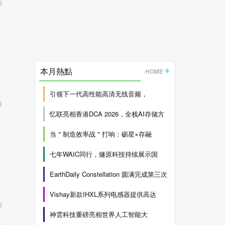
本月熱點
HOME
引领下一代高性能高清无线音频，
忆联亮相香港DCA 2026，全栈AI存储方
当＂制造效率战＂打响：砺星×存融
七年WAIC同行，燧原科技持续展示国
EarthDaily Constellation 圆满完成第三次
Vishay新款IHXL系列电感器提供高达
神雲科技重磅亮相世界人工智能大