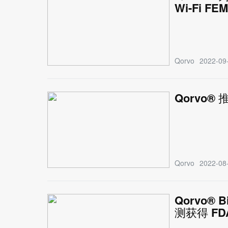
Wi-Fi FEM
Qorvo
2022-09-
Qorvo®
Qorvo
2022-08-
Qorvo® 
测获得 FD