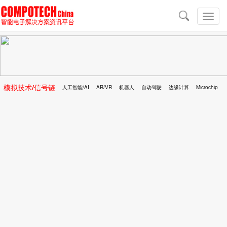
导
航
切
换
导
航
模拟技术/信号链
人工智能/AI
AR/VR
机器人
自动驾驶
边缘计算
Microchip
区块链
移动医疗