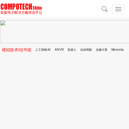
导
航
切
换
导
航
模拟技术/信号链
人工智能/AI
AR/VR
机器人
自动驾驶
边缘计算
Microchip
区块链
移动医疗