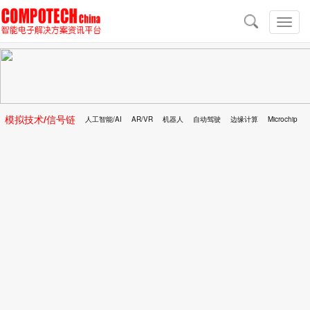
导
航
切
换
导
航
模拟技术/信号链
人工智能/AI
AR/VR
机器人
自动驾驶
边缘计算
Microchip
区块链
移动医疗