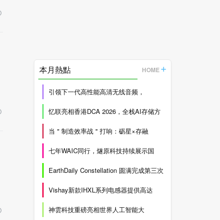
本月熱點
HOME
引领下一代高性能高清无线音频，
忆联亮相香港DCA 2026，全栈AI存储方
当＂制造效率战＂打响：砺星×存融
七年WAIC同行，燧原科技持续展示国
EarthDaily Constellation 圆满完成第三次
Vishay新款IHXL系列电感器提供高达
神雲科技重磅亮相世界人工智能大