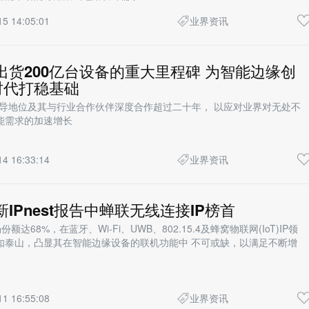
15 14:05:01
业界资讯
成出货200亿台设备的重大里程碑 为智能边缘创
时代打稳基础
术领导地位及其与行业合作伙伴深度合作超过二十年， 以应对业界对无处不
能需求的加速增长
14 16:33:14
业界资讯
新IPnest报告中蝉联无线连接IP榜首
场份额达68%，在蓝牙、Wi-Fi、UWB、802.15.4及蜂窝物联网(IoT)IP领
如泰山，凸显其在智能边缘设备的联机功能中 不可或缺，以满足不断增
11 16:55:08
业界资讯