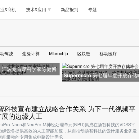
测试量测
模拟技术/时钟
通信/网络
5G/射频/微波
工艺/制造/材料
业&商机
技术&应用
新品报到
专题
软件/工具
存储
医疗电子
无线连接
LED
测试量测
模拟技术/时钟
通信/网络
5G/射频/微波
工艺/制造/材料
人工智能
安全
安防监控
汽车
可穿戴
软件/工具
存储
医疗电子
无线连接
LED
物联网
DLP
模拟技术/信号链
AI/人工智能
传感器技术
动驾驶
边缘计算
Microchip
区块链
移动医疗
人工智能
安全
安防监控
汽车
可穿戴
边缘计算
AR/VR/图像/3D
存储
电源技术/信号链
接口
26｜江波龙首席科学家陈健博
物联网
DLP
模拟技术/信号链
AI/人工智能
传感器技术
Supermicro 第七届年度开放存
undry模式赋能端侧
汇聚 21 家生态系统合作伙伴，
边缘计算
AR/VR/图像/3D
存储
电源技术/信号链
接口
扬智科技宣布建立战略合作关系 为下一代视频平
扩展的边缘人工
uPro-Nano和NeuPro-M神经处理单元(NPU)集成在扬智科技的VDSS平
边缘设备提供高效的人工智能加速，从而推动扬智科技的设计服务业务发
智能带动的专用集成电路设计需求