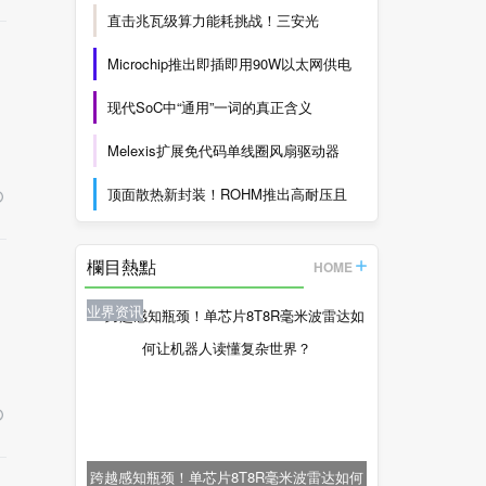
直击兆瓦级算力能耗挑战！三安光
Microchip推出即插即用90W以太网供电
现代SoC中“通用”一词的真正含义
Melexis扩展免代码单线圈风扇驱动器
顶面散热新封装！ROHM推出高耐压且
欄目熱點
HOME
业界资讯
跨越感知瓶颈！单芯片8T8R毫米波雷达如何