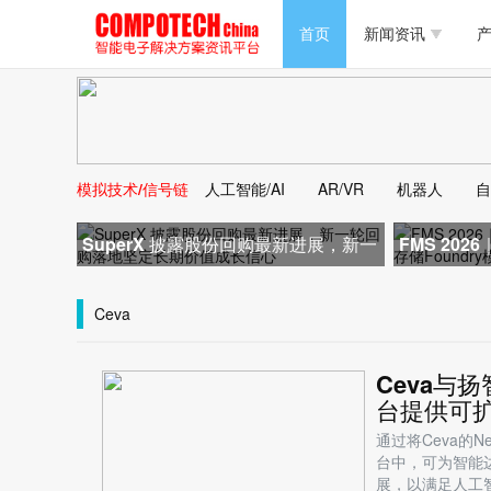
半导体/零组件
首页
新闻资讯
产
PC/周边
半导体/零组件
新能源
PC/周边
马达电机技术
模拟技术/信号链
人工智能/AI
AR/VR
机器人
自
新能源
大数据/云
SuperX 披露股份回购最新进展，新一
FMS 20
马达电机技术
轮回购落地坚定长期价值成长
士：存储Fo
大数据/云
Ceva
Ceva与
台提供可
通过将Ceva的Ne
台中，可为智能
展，以满足人工