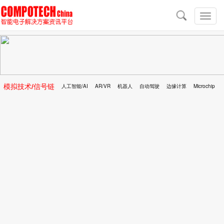
导
航
切
换
导
航
模拟技术/信号链
人工智能/AI
AR/VR
机器人
自动驾驶
边缘计算
Microchip
区块链
移动医疗